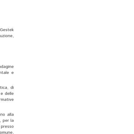
o Gestek
ruzione,
ndagine
ntale e
tica, di
 e delle
ormative
ino alla
, per la
 presso
 comune,