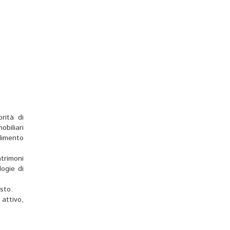
rità di
obiliari
dimento
trimoni
logie di
sto.
 attivo,