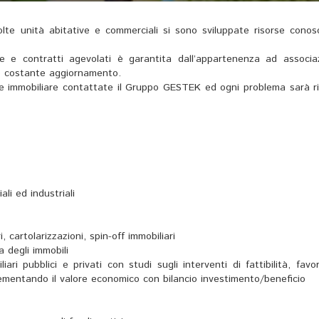
olte unità abitative e commerciali si sono sviluppate risorse conosc
e e contratti agevolati è garantita dall’appartenenza ad associaz
tro costante aggiornamento.
ne immobiliare contattate il Gruppo GESTEK ed ogni problema sarà ri
li ed industriali
, cartolarizzazioni, spin-off immobiliari
a degli immobili
ari pubblici e privati con studi sugli interventi di fattibilità, favo
rementando il valore economico con bilancio investimento/beneficio