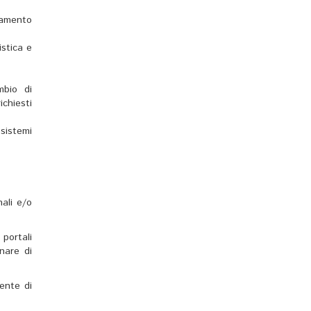
guamento
istica e
mbio di
chiesti
sistemi
nali e/o
 portali
inare di
ente di