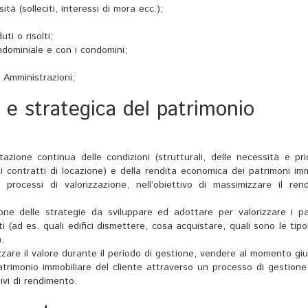
ità (solleciti, interessi di mora ecc.);
ti o risolti;
ndominiale e con i condomini;
e Amministrazioni;
a e strategica del patrimonio
zione continua delle condizioni (strutturali, delle necessità e prio
ei contratti di locazione) e della rendita economica dei patrimoni imm
e processi di valorizzazione, nell’obiettivo di massimizzare il ren
zione delle strategie da sviluppare ed adottare per valorizzare i pa
ti (ad es. quali edifici dismettere, cosa acquistare, quali sono le tipo
.
zare il valore durante il periodo di gestione, vendere al momento giu
atrimonio immobiliare del cliente attraverso un processo di gestione
ivi di rendimento.