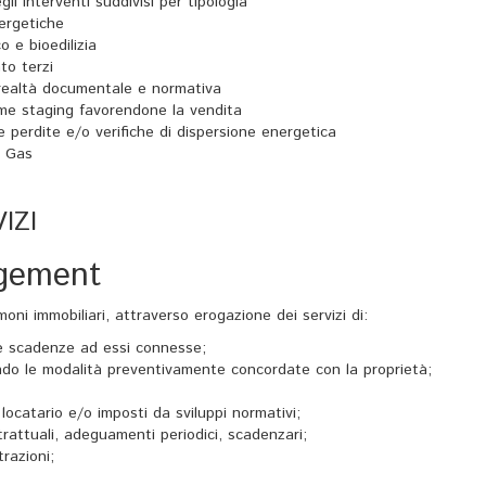
li interventi suddivisi per tipologia
nergetiche
 e bioedilizia
to terzi
a realtà documentale e normativa
home staging favorendone la vendita
ne perdite e/o verifiche di dispersione energetica
e Gas
IZI
agement
moni immobiliari, attraverso erogazione dei servizi di:
 le scadenze ad essi connesse;
ndo le modalità preventivamente concordate con la proprietà;
 locatario e/o imposti da sviluppi normativi;
rattuali, adeguamenti periodici, scadenzari;
razioni;