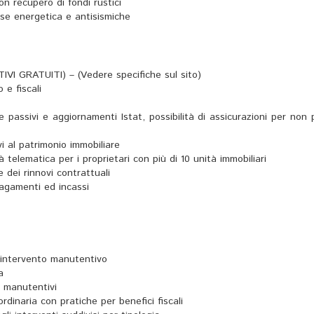
on recupero di fondi rustici
se energetica e antisismiche
IVI GRATUITI) – (Vedere specifiche sul sito)
 e fiscali
he passivi e aggiornamenti Istat, possibilità di assicurazioni per non
i al patrimonio immobiliare
à telematica per i proprietari con più di 10 unità immobiliari
 dei rinnovi contrattuali
pagamenti ed incassi
di intervento manutentivo
a
i manutentivi
dinaria con pratiche per benefici fiscali