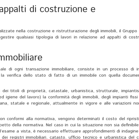
 appalti di costruzione e
izzate nella costruzione e ristrutturazione degli immobili, il Grupp
gestire qualsiasi tipologia di lavori in relazione ad appalti di cost
immobiliare
ale di ogni transazione immobiliare, consiste in un processo di i
la verifica dello stato di fatto di un immobile con quella docume
 dei titoli di proprietà, catastale, urbanistica, strutturale, impiantis
 igiene del lavoro) la conformità degli immobili, degli impianti fissi
aliana, statale e regionale, attualmente in vigore e alle variazioni n
 non conformi alla normativa, vengono determinati il costo del riprist
petto della normativa. Nel caso in cui la situazione non sia definibile
l’esame a vista, è necessario effettuare approfondimenti di indagine
ia dei registri immobiliari, catasto, ufficio tecnico e urbanistica del