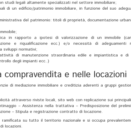
n studi legali altamente specializzati nel settore immobiliare;
onali di un edificio/patrimonio immobiliare, in funzione del suo ade
nistrativa del patrimonio: titoli di proprietà, documentazione urban
immobile;
nica in rapporto a ipotesi di valorizzazione di un immobile (ca
razione e riqualificazione ecc.) e/o necessità di adeguamenti ri
 sviluppi normativi;
tività di manutenzione straordinaria edile e impiantistica e di 
trollo degli impianti ecc..)
la compravendita e nelle locazioni
nzie di mediazione immobiliare e creditizia aderenti a gruppi gestio
ità attraverso riviste locali, sito web con replicazione sui principali
lantinaggio – Assistenza nella trattativa – Predisposizione del prelim
ione – Stipula e registrazione contratto di locazione.
amificata su tutto il territorio nazionale e si occupa prevalentem
di locazioni.