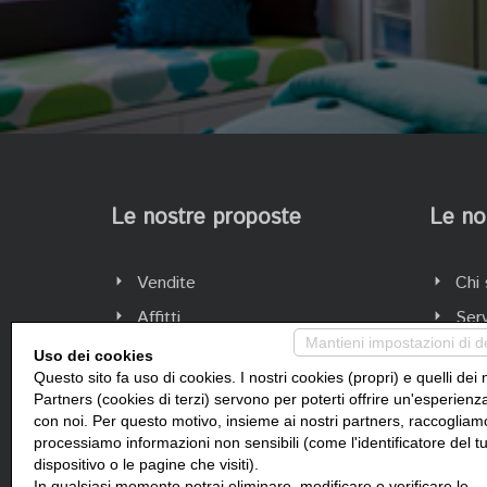
Le nostre proposte
Le no
Vendite
Chi
Affitti
Serv
Mantieni impostazioni di d
Ammi
Uso dei cookies
Questo sito fa uso di cookies. I nostri cookies (propri) e quelli dei 
Cont
Partners (cookies di terzi) servono per poterti offrire un'esperienz
con noi. Per questo motivo, insieme ai nostri partners, raccogliam
processiamo informazioni non sensibili (come l'identificatore del t
dispositivo o le pagine che visiti).
In qualsiasi momento potrai eliminare, modificare o verificare le