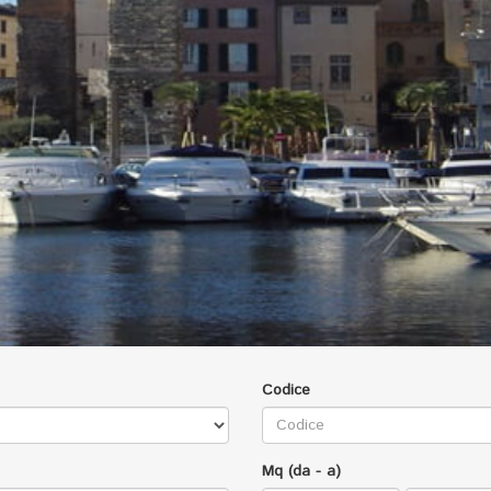
Codice
Mq (da - a)