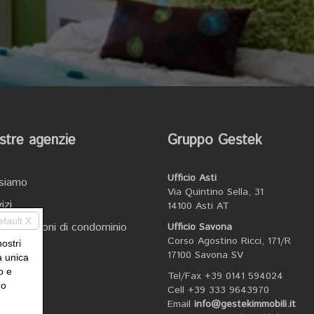
stre agenzie
Gruppo Gestek
Ufficio Asti
 siamo
Via Quintino Sella, 31
izi
14100 Asti AT
efault X
nistrazioni di condominio
Ufficio Savona
Corso Agostino Ricci, 171/R
nostri
atti
17100 Savona SV
a unica
o e
Tel/Fax +39 0141 594024
uo
Cell +39 333 9643970
Email
info@gestekimmobili.it